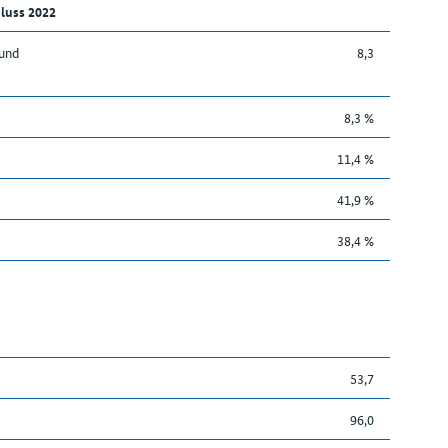
luss 2022
 und
8,3
8,3 %
11,4 %
41,9 %
38,4 %
53,7
96,0