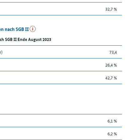
32,7 %
n nach SGB II
ch SGB II Ende August 2023
r)
73,4
26,4 %
42,7 %
6,1 %
6,2 %