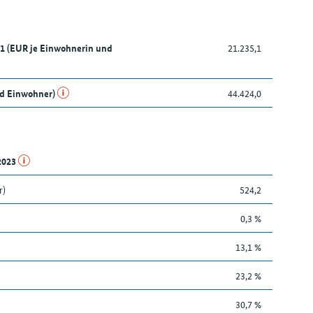
21 (EUR je Einwohnerin und
21.235,1
nd Einwohner)
44.424,0
.2023
r)
524,2
0,3 %
13,1 %
23,2 %
30,7 %