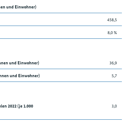
nen und Einwohner)
458,5
8,0 %
innen und Einwohner)
36,9
nnen und Einwohner)
5,7
len 2022 (je 1.000
3,0