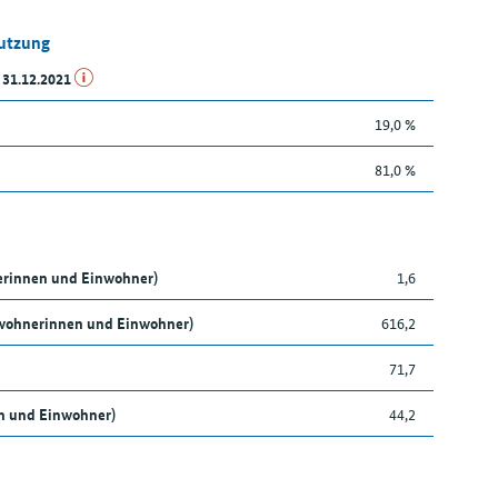
Nutzung
 31.12.2021
19,0 %
81,0 %
nerinnen und Einwohner)
1,6
nwohnerinnen und Einwohner)
616,2
71,7
en und Einwohner)
44,2