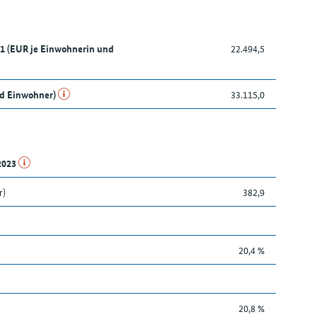
21 (EUR je Einwohnerin und
22.494,5
nd Einwohner)
33.115,0
.2023
r)
382,9
20,4 %
20,8 %