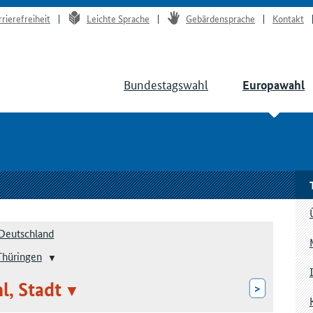
rrierefreiheit
Leichte Sprache
Gebärdensprache
Kontakt
Bundestagswahl
Europawahl
Deutschland
Thüringen
l, Stadt
>