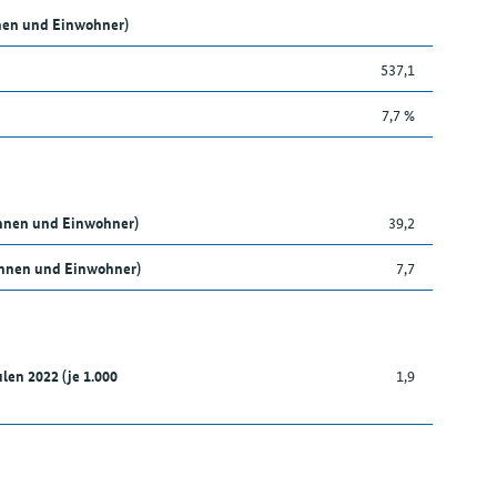
nen und Einwohner)
537,1
7,7 %
innen und Einwohner)
39,2
nnen und Einwohner)
7,7
len 2022 (je 1.000
1,9