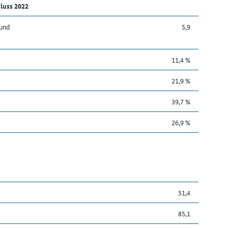
luss 2022
 und
5,9
11,4 %
21,9 %
39,7 %
26,9 %
51,4
85,1