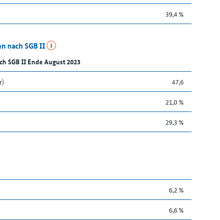
39,4 %
n nach SGB II
ch SGB II Ende August 2023
r)
47,6
21,0 %
29,3 %
6,2 %
6,6 %