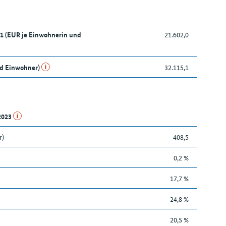
21 (EUR je Einwohnerin und
21.602,0
nd Einwohner)
32.115,1
.2023
r)
408,5
0,2 %
17,7 %
24,8 %
20,5 %