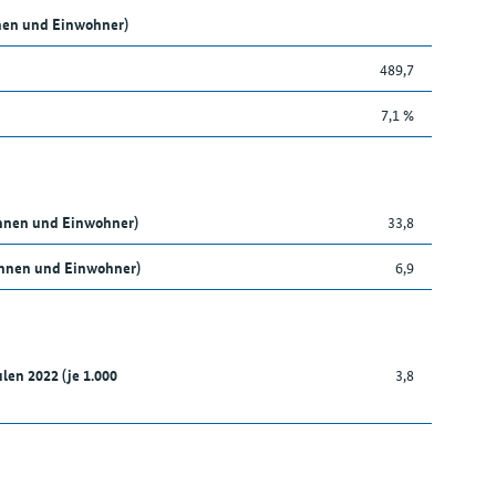
nen und Einwohner)
489,7
7,1 %
innen und Einwohner)
33,8
nnen und Einwohner)
6,9
len 2022 (je 1.000
3,8