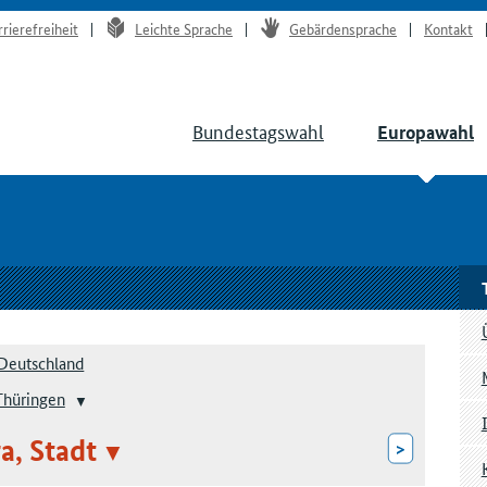
rrierefreiheit
Leichte Sprache
Gebärdensprache
Kontakt
Bundestagswahl
Europawahl
Deutschland
Thüringen
a, Stadt
>