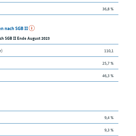
36,8 %
n nach SGB II
ch SGB II Ende August 2023
r)
110,1
25,7 %
46,3 %
9,4 %
9,3 %