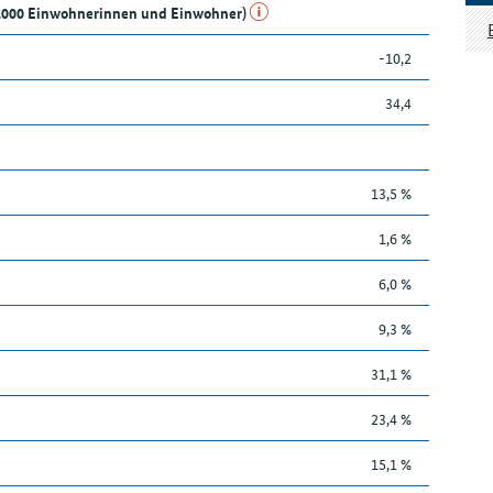
e 1.000 Einwohnerinnen und Einwohner)
-10,2
34,4
13,5 %
1,6 %
6,0 %
9,3 %
31,1 %
23,4 %
15,1 %