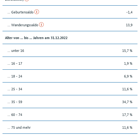
... Geburtensaldo
-1,4
... Wanderungssaldo
13,9
Alter von ... bis ... Jahren am 31.12.2022
... unter 16
15,7 %
... 16 - 17
1,9 %
... 18 - 24
6,9 %
... 25 - 34
11,6 %
... 35 - 59
34,7 %
... 60 - 74
17,7 %
... 75 und mehr
11,6 %