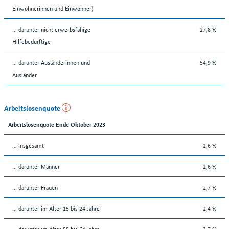
Einwohnerinnen und Einwohner)
... darunter nicht erwerbsfähige
27,8 %
Hilfebedürftige
... darunter Ausländerinnen und
54,9 %
Ausländer
Arbeitslosenquote
Arbeitslosenquote Ende Oktober 2023
... insgesamt
2,6 %
... darunter Männer
2,6 %
... darunter Frauen
2,7 %
... darunter im Alter 15 bis 24 Jahre
2,4 %
... darunter im Alter 55 bis 64 Jahre
3,7 %