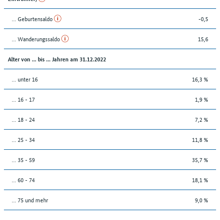
... Geburtensaldo
-0,5
... Wanderungssaldo
15,6
Alter von ... bis ... Jahren am 31.12.2022
... unter 16
16,3 %
... 16 - 17
1,9 %
... 18 - 24
7,2 %
... 25 - 34
11,8 %
... 35 - 59
35,7 %
... 60 - 74
18,1 %
... 75 und mehr
9,0 %