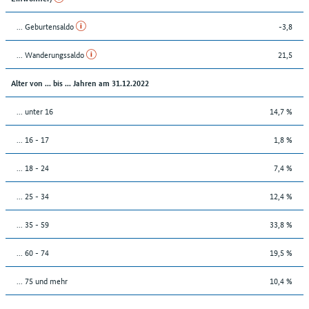
... Geburtensaldo
-3,8
... Wanderungssaldo
21,5
Alter von ... bis ... Jahren am 31.12.2022
... unter 16
14,7 %
... 16 - 17
1,8 %
... 18 - 24
7,4 %
... 25 - 34
12,4 %
... 35 - 59
33,8 %
... 60 - 74
19,5 %
... 75 und mehr
10,4 %