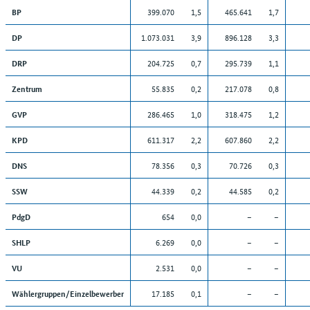
399.070
1,5
465.641
1,7
BP
1.073.031
3,9
896.128
3,3
DP
204.725
0,7
295.739
1,1
DRP
55.835
0,2
217.078
0,8
Zentrum
286.465
1,0
318.475
1,2
GVP
611.317
2,2
607.860
2,2
KPD
78.356
0,3
70.726
0,3
DNS
44.339
0,2
44.585
0,2
SSW
654
0,0
–
–
PdgD
6.269
0,0
–
–
SHLP
2.531
0,0
–
–
VU
17.185
0,1
–
–
Wählergruppen/Einzelbewerber