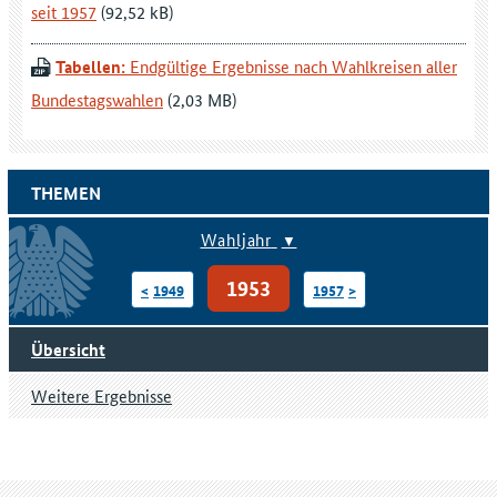
seit 1957
Tabellen:
Endgültige Ergebnisse nach Wahlkreisen aller
Bundestagswahlen
THEMEN
Wahljahr
1953
1949
1957
Übersicht
Weitere Ergebnisse