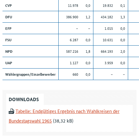
11.978
0,0
19.832
0,1
CVP
386.900
1,2
434.182
1,3
DFU
–
–
1.015
0,0
EFP
6.287
0,0
10.631
0,0
FSU
587.216
1,8
664.193
2,0
NPD
1.127
0,0
3.959
0,0
UAP
660
0,0
–
–
Wählergruppen/Einzelbewerber
DOWNLOADS
Tabelle: Endgültiges Ergebnis nach Wahlkreisen der
Bundestagswahl 1965