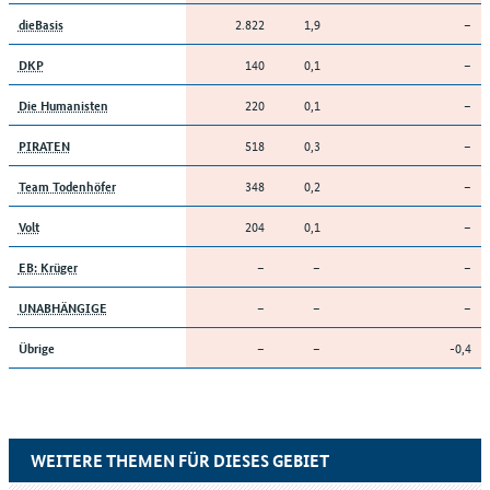
2.822
1,9
–
dieBasis
140
0,1
–
DKP
220
0,1
–
Die Humanisten
518
0,3
–
PIRATEN
348
0,2
–
Team Todenhöfer
204
0,1
–
Volt
–
–
–
EB: Krüger
–
–
–
UNABHÄNGIGE
–
–
-0,4
Übrige
WEITERE THEMEN FÜR DIESES GEBIET