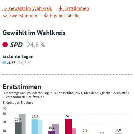
Gewählt im Wahlkreis
Erststimmen
Zweitstimmen
Ergebnistabelle
Gewählt im Wahlkreis
SPD
24,8 %
Erstunterlegen
AfD
24,3 %
Erststimmen
Bundestagswahl (Wiederholung in Teilen Berlins) 2021, Mecklenburgische Seenplatte I
– Vorpommern-Greifswald II
Endgültiges Ergebnis
%
30
24,8
24,3
20,7
20
10,8
8,0
10
7,4
4,1