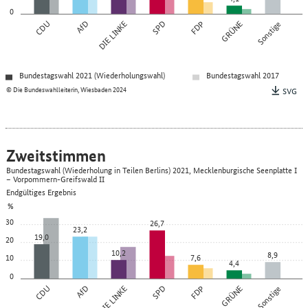
0
CDU
AfD
DIE LINKE
SPD
FDP
GRÜNE
Sonstige
Bundestagswahl 2021 (Wiederholungswahl)
Bundestagswahl 2017
© Die Bundeswahlleiterin, Wiesbaden 2024
SVG
Zweitstimmen
Bundestagswahl (Wiederholung in Teilen Berlins) 2021, Mecklenburgische Seenplatte I
– Vorpommern-Greifswald II
Endgültiges Ergebnis
%
30
26,7
23,2
19,0
20
10,2
8,9
10
7,6
4,4
0
CDU
AfD
DIE LINKE
SPD
FDP
GRÜNE
Sonstige