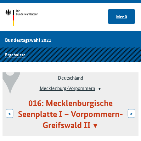
Menü
Bundestagswahl 2021
Ergebnisse
Deutschland
Mecklenburg-Vorpommern
016: Mecklenburgische
Seenplatte I – Vorpommern-
<
>
Greifswald II