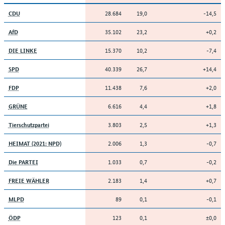
28.684
19,0
-14,5
CDU
35.102
23,2
+0,2
AfD
15.370
10,2
-7,4
DIE LINKE
40.339
26,7
+14,4
SPD
11.438
7,6
+2,0
FDP
6.616
4,4
+1,8
GRÜNE
3.803
2,5
+1,3
Tierschutzpartei
2.006
1,3
-0,7
HEIMAT (2021: NPD)
1.033
0,7
-0,2
Die PARTEI
2.183
1,4
+0,7
FREIE WÄHLER
89
0,1
-0,1
MLPD
123
0,1
±0,0
ÖDP