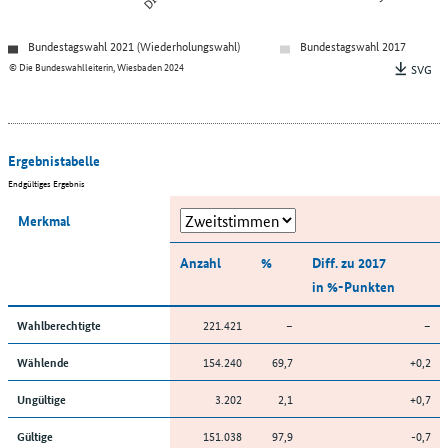
Bundestagswahl 2021 (Wiederholungswahl)
Bundestagswahl 2017
© Die Bundeswahlleiterin, Wiesbaden 2024
SVG
Ergebnistabelle
Endgültiges Ergebnis
Merkmal
Anzahl
%
Diff. zu 2017
in %-Punkten
221.421
–
–
Wahlberechtigte
154.240
69,7
+0,2
Wählende
3.202
2,1
+0,7
Ungültige
151.038
97,9
-0,7
Gültige