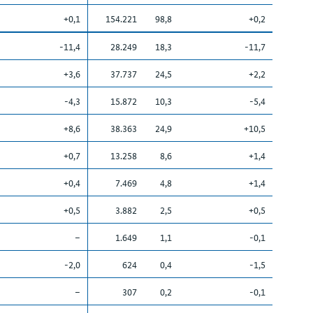
+0,1
154.221
98,8
+0,2
-11,4
28.249
18,3
-11,7
+3,6
37.737
24,5
+2,2
-4,3
15.872
10,3
-5,4
+8,6
38.363
24,9
+10,5
+0,7
13.258
8,6
+1,4
+0,4
7.469
4,8
+1,4
+0,5
3.882
2,5
+0,5
–
1.649
1,1
-0,1
-2,0
624
0,4
-1,5
–
307
0,2
-0,1