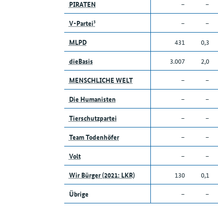
PIRATEN
–
–
V-Partei³
–
–
MLPD
431
0,3
dieBasis
3.007
2,0
MENSCHLICHE WELT
–
–
Die Humanisten
–
–
Tierschutzpartei
–
–
Team Todenhöfer
–
–
Volt
–
–
Wir Bürger (2021: LKR)
130
0,1
Übrige
–
–