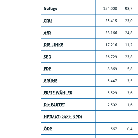
Gültige
154.008
98,7
CDU
35.415
23,0
AfD
38.166
24,8
DIE LINKE
17.216
11,2
SPD
36.729
23,8
FDP
8.869
5,8
GRÜNE
5.447
3,5
FREIE WÄHLER
5.529
3,6
Die PARTEI
2.502
1,6
HEIMAT (2021: NPD)
–
–
ÖDP
567
0,4