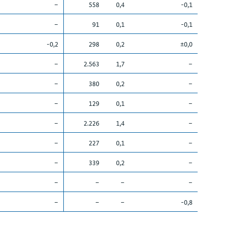
–
558
0,4
-0,1
–
91
0,1
-0,1
-0,2
298
0,2
±0,0
–
2.563
1,7
–
–
380
0,2
–
–
129
0,1
–
–
2.226
1,4
–
–
227
0,1
–
–
339
0,2
–
–
–
–
–
–
–
–
-0,8