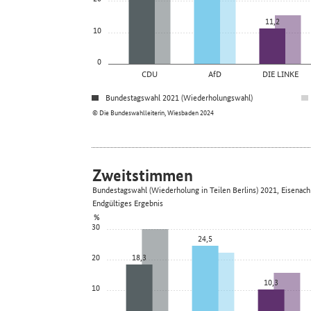
11,2
10
0
CDU
AfD
DIE LINKE
Bundestagswahl 2021 (Wiederholungswahl)
© Die Bundeswahlleiterin, Wiesbaden 2024
Zweitstimmen
Bundestagswahl (Wiederholung in Teilen Berlins) 2021, Eisenach
Endgültiges Ergebnis
%
30
24,5
20
18,3
10,3
10