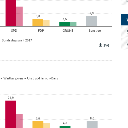
7,9
5,8
3,5
SPD
FDP
GRÜNE
Sonstige
Bundestagswahl 2017
SVG
 – Wartburgkreis – Unstrut-Hainich-Kreis
24,9
8,6
8,6
4,8