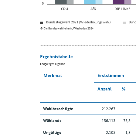
0
CDU
AfD
DIE LINKE
Bundestagswahl 2021 (Wiederholungswahl)
Bund
© Die Bundeswahlleiterin, Wiesbaden 2024
Ergebnistabelle
Endgültiges Ergebnis
Merkmal
Erststimmen
Anzahl
%
Wahlberechtigte
212.267
–
Wählende
156.113
73,5
Ungültige
2.105
1,3