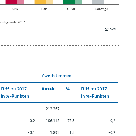
SPD
FDP
GRÜNE
Sonstige
estagswahl 2017
SVG
Zweitstimmen
Diff. zu 2017
Anzahl
%
Diff. zu 2017
in %-Punkten
in %-Punkten
–
212.267
–
–
+0,2
156.113
73,5
+0,2
-0,1
1.892
1,2
-0,2