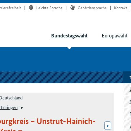
rrierefreiheit
Leichte Sprache
Gebärdensprache
Kontakt
Europawahl
Bundestagswahl
Deutschland
Thüringen
burgkreis – Unstrut-Hainich-
>