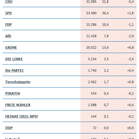
31.995
21,8
-5,4
CDU
53.490
36,4
+2,8
SPD
15.286
10,4
-1,1
FDP
11.428
7,8
-2,0
AfD
20.022
13,6
+6,8
GRÜNE
5.154
3,5
-3,4
DIE LINKE
1.740
1,2
+0,4
Die PARTEI
2.562
1,7
+0,8
Tierschutzpartei
534
0,4
-0,2
PIRATEN
1.088
0,7
+0,4
FREIE WÄHLER
144
0,1
-0,2
HEIMAT (2021: NPD)
72
0,0
±0,0
ÖDP
102
0,1
±0,0
V-Partei³