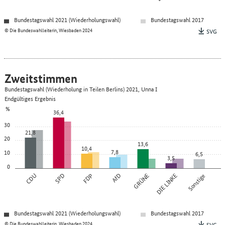
Bundestagswahl 2021 (Wiederholungswahl)
Bundestagswahl 2017
© Die Bundeswahlleiterin, Wiesbaden 2024
SVG
Zweitstimmen
Bundestagswahl (Wiederholung in Teilen Berlins) 2021, Unna I
Endgültiges Ergebnis
%
36,4
30
21,8
20
13,6
10,4
7,8
10
6,5
3,5
0
CDU
SPD
FDP
AfD
GRÜNE
DIE LINKE
Sonstige
Bundestagswahl 2021 (Wiederholungswahl)
Bundestagswahl 2017
© Die Bundeswahlleiterin, Wiesbaden 2024
SVG