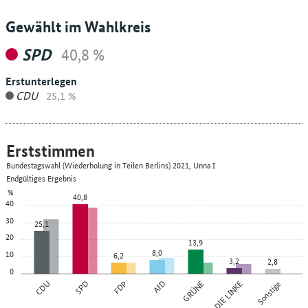
Gewählt im Wahlkreis
SPD
40,8 %
Erstunterlegen
CDU
25,1 %
Erststimmen
Bundestagswahl (Wiederholung in Teilen Berlins) 2021, Unna I
Endgültiges Ergebnis
%
40,8
40
30
25,1
20
13,9
8,0
10
6,2
3,2
2,8
0
CDU
SPD
FDP
AfD
GRÜNE
DIE LINKE
Sonstige