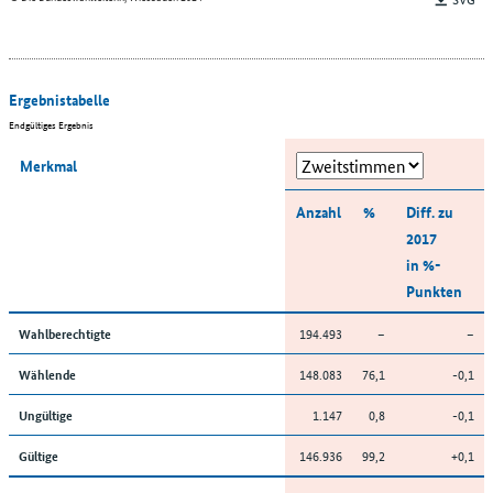
Ergebnistabelle
Endgültiges Ergebnis
Merkmal
Anzahl
%
Diff. zu
2017
in %-
Punkten
194.493
–
–
Wahlberechtigte
148.083
76,1
-0,1
Wählende
1.147
0,8
-0,1
Ungültige
146.936
99,2
+0,1
Gültige