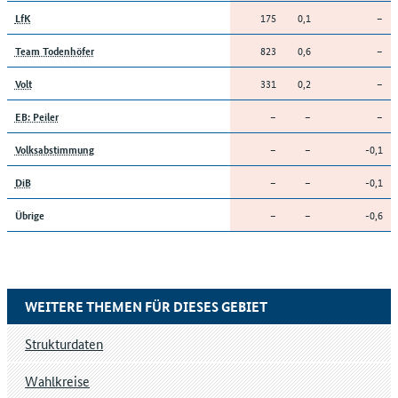
175
0,1
–
LfK
823
0,6
–
Team Todenhöfer
331
0,2
–
Volt
–
–
–
EB: Peiler
–
–
-0,1
Volksabstimmung
–
–
-0,1
DiB
–
–
-0,6
Übrige
WEITERE THEMEN FÜR DIESES GEBIET
Strukturdaten
Wahlkreise