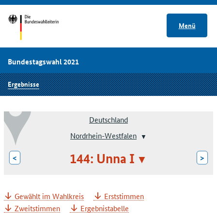
Menü
Bundestagswahl 2021
Ergebnisse
Deutschland
Nordrhein-Westfalen
144: Unna I
<
>
Gewählt im Wahlkreis
Erststimmen
Zweitstimmen
Ergebnistabelle