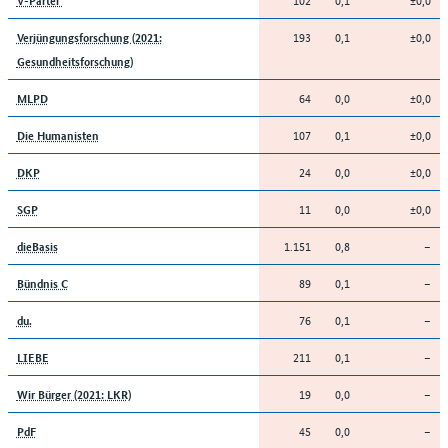
193
0,1
±0,0
Verjüngungsforschung (2021:
Gesundheitsforschung)
64
0,0
±0,0
MLPD
107
0,1
±0,0
Die Humanisten
24
0,0
±0,0
DKP
11
0,0
±0,0
SGP
1.151
0,8
–
dieBasis
89
0,1
–
Bündnis C
76
0,1
–
du.
211
0,1
–
LIEBE
19
0,0
–
Wir Bürger (2021: LKR)
45
0,0
–
PdF