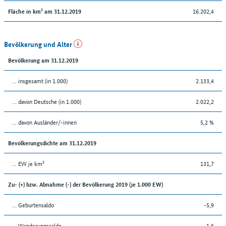
16.202,4
Fläche in km² am 31.12.2019
Bevölkerung und Alter
Bevölkerung am 31.12.2019
... insgesamt (in 1.000)
2.133,4
... davon Deutsche (in 1.000)
2.022,2
... davon Ausländer/-innen
5,2 %
Bevölkerungsdichte am 31.12.2019
... EW je km²
131,7
Zu- (+) bzw. Abnahme (-) der Bevölkerung 2019 (je 1.000 EW)
... Geburtensaldo
-5,9
... Wanderungssaldo
1,6