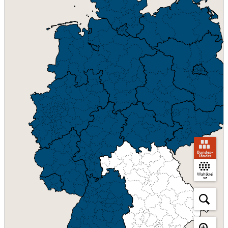
Bundes­
länder
Wahlkrei
se