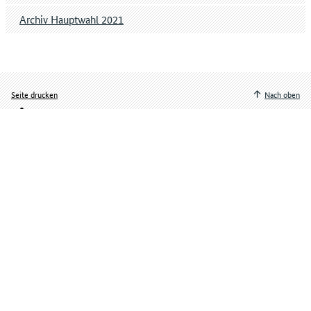
Archiv Hauptwahl 2021
Seite drucken
Nach oben
Seite teilen
Navigation
Bundestagswahl
Europawahl
Parteien
Service
Über uns
Kontakt | Barriere melden
Datenschutz
Impressum
Kontaktformular