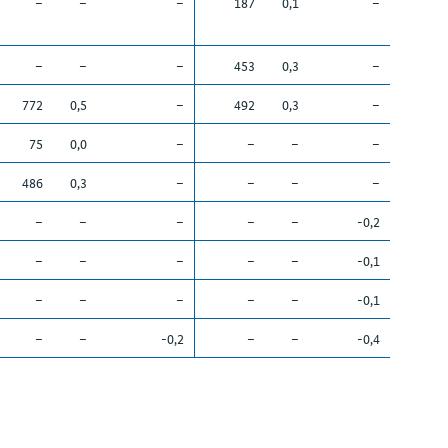
–
–
–
187
0,1
–
–
–
–
453
0,3
–
772
0,5
–
492
0,3
–
75
0,0
–
–
–
–
486
0,3
–
–
–
–
–
–
–
–
–
-0,2
–
–
–
–
–
-0,1
–
–
–
–
–
-0,1
–
–
-0,2
–
–
-0,4