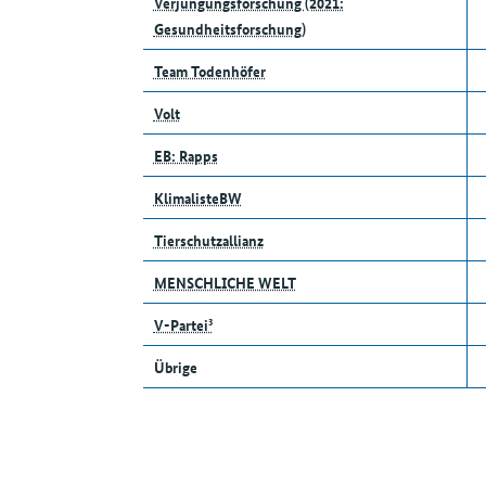
Verjüngungsforschung (2021:
Gesundheitsforschung)
Team Todenhöfer
Volt
EB: Rapps
KlimalisteBW
Tierschutzallianz
MENSCHLICHE WELT
V-Partei³
Übrige