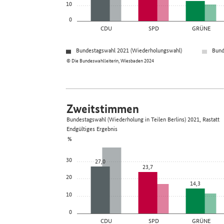
10
0
CDU
SPD
GRÜNE
Bundestagswahl 2021 (Wiederholungswahl)
Bund
© Die Bundeswahlleiterin, Wiesbaden 2024
Zweitstimmen
Bundestagswahl (Wiederholung in Teilen Berlins) 2021, Rastatt
Endgültiges Ergebnis
%
30
27,0
23,7
20
14,3
10
0
CDU
SPD
GRÜNE