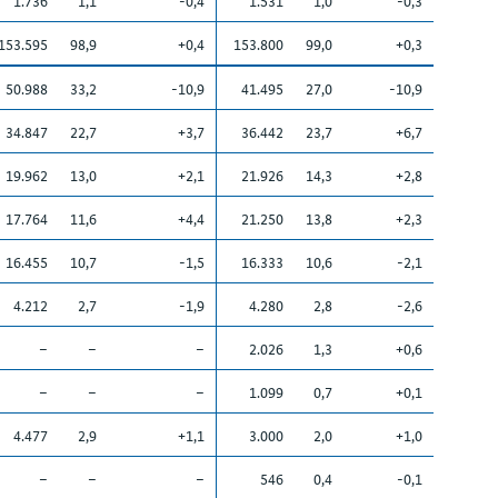
1.736
1,1
-0,4
1.531
1,0
-0,3
153.595
98,9
+0,4
153.800
99,0
+0,3
50.988
33,2
-10,9
41.495
27,0
-10,9
34.847
22,7
+3,7
36.442
23,7
+6,7
19.962
13,0
+2,1
21.926
14,3
+2,8
17.764
11,6
+4,4
21.250
13,8
+2,3
16.455
10,7
-1,5
16.333
10,6
-2,1
4.212
2,7
-1,9
4.280
2,8
-2,6
–
–
–
2.026
1,3
+0,6
–
–
–
1.099
0,7
+0,1
4.477
2,9
+1,1
3.000
2,0
+1,0
–
–
–
546
0,4
-0,1