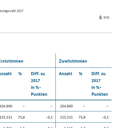
estagswahl 2017
SVG
Erststimmen
Zweitstimmen
Anzahl
%
Diff. zu
Anzahl
%
Diff. zu
2017
2017
in %-
in %-
Punkten
Punkten
204.890
–
–
204.890
–
–
155.331
75,8
-0,3
155.331
75,8
-0,3