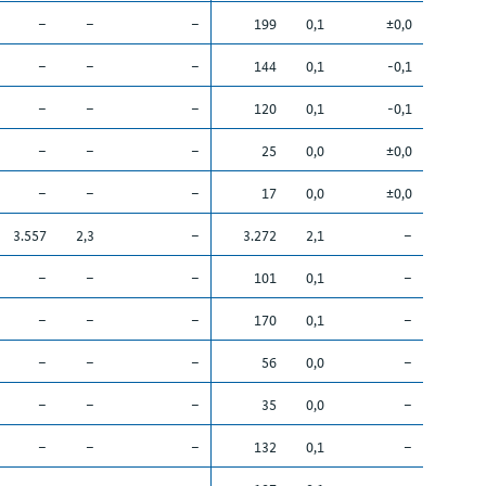
–
–
–
199
0,1
±0,0
–
–
–
144
0,1
-0,1
–
–
–
120
0,1
-0,1
–
–
–
25
0,0
±0,0
–
–
–
17
0,0
±0,0
3.557
2,3
–
3.272
2,1
–
–
–
–
101
0,1
–
–
–
–
170
0,1
–
–
–
–
56
0,0
–
–
–
–
35
0,0
–
–
–
–
132
0,1
–