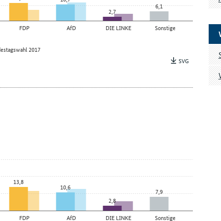
6,1
2,7
FDP
AfD
DIE LINKE
Sonstige
estagswahl 2017
SVG
13,8
10,6
7,9
2,8
FDP
AfD
DIE LINKE
Sonstige