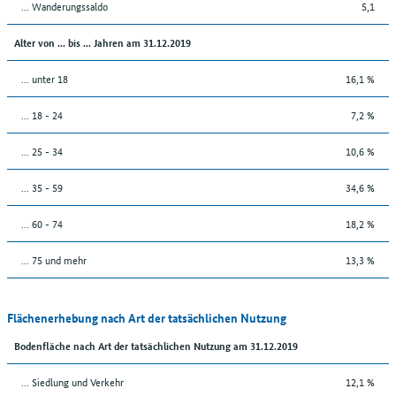
... Wanderungssaldo
5,1
Alter von ... bis ... Jahren am 31.12.2019
... unter 18
16,1 %
... 18 - 24
7,2 %
... 25 - 34
10,6 %
... 35 - 59
34,6 %
... 60 - 74
18,2 %
... 75 und mehr
13,3 %
Flächenerhebung nach Art der tatsächlichen Nutzung
Bodenfläche nach Art der tatsächlichen Nutzung am 31.12.2019
… Siedlung und Verkehr
12,1 %