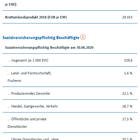
je EW))
29.053
Bruttoinlandsprodukt 2018 (EUR je EW)
Sozialversicherungspflichtig Beschäftigte
Sozialversicherungspflichtig Beschäftigte am 30.06.2020
... insgesamt (je 1.000 EW)
329,6
... Land- und Forstwirtschaft,
1,6 %
Fischerei
... Produzierendes Gewerbe
22,1 %
... Handel, Gastgewerbe, Verkehr
28,7 %
... Öffentliche und private
17,5 %
Dienstleister
... Übrige Dienstleister und „ohne
30,1 %