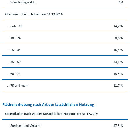
... Wanderungssaldo
6,0
Alter von ... bis ... Jahren am 31.12.2019
... unter 18
14,7 %
... 18 - 24
8,8 %
... 25 - 34
16,4 %
... 35 - 59
33,1 %
... 60 - 74
15,3 %
... 75 und mehr
11,7 %
Flächenerhebung nach Art der tatsächlichen Nutzung
Bodenfläche nach Art der tatsächlichen Nutzung am 31.12.2019
… Siedlung und Verkehr
47,3 %