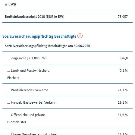
je EW))
78.057
Bruttoinlandsprodukt 2018 (EUR je EW)
Sozialversicherungspflichtig Beschäftigte
Sozialversicherungspflichtig Beschäftigte am 30.06.2020
... insgesamt (je 1.000 EW)
526,8
... Land- und Forstwirtschaft,
0,1 %
Fischerei
... Produzierendes Gewerbe
21,1 %
... Handel, Gastgewerbe, Verkehr
19,1 %
... Öffentliche und private
31,6 %
Dienstleister
... Übrige Dienstleister und „ohne
28,2 %