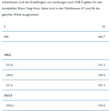
Arbeitslosen und den Empfängern von Leistungen nach SGB II gelten für den
kompletten Rhein-Sieg-Kreis, daher sind in den Wahlkreisen 97 und 98 die
gleichen Werte ausgewiesen.
10
1
660.7
114
300,6
317,8
317.1
158,9
156.4
237,4
287.2
2615,9
3376,2
479.0