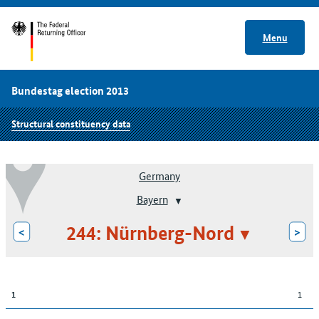
Menu
Bundestag election 2013
Structural constituency data
Germany
Bayern
244: Nürnberg-Nord
<
>
1
1