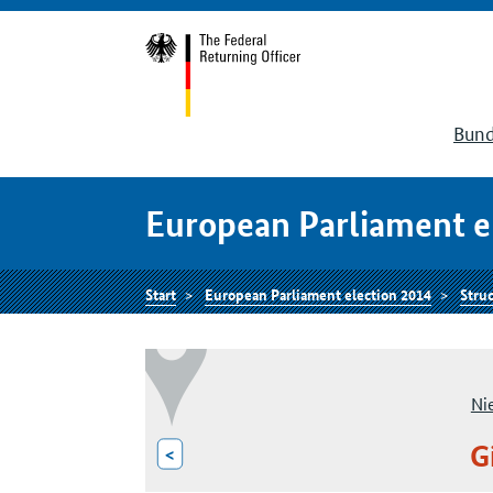
Bund
European Parliament e
Start
European Parliament election 2014
Struc
Ni
G
<