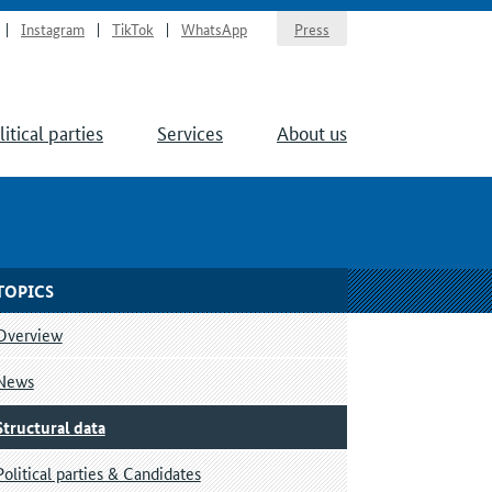
Instagram
TikTok
WhatsApp
Press
litical parties
Services
About us
TOPICS
Overview
News
Structural data
Political parties & Candidates