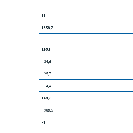
55
1358,7
190,5
54,6
25,7
14,4
140,2
389,5
-1