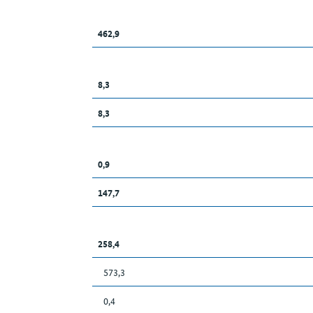
462,9
8,3
8,3
0,9
147,7
258,4
573,3
0,4