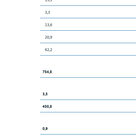
3,3
13,6
20,9
62,2
754,8
3,5
450,8
0,9