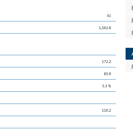
41
1,562.8
172.2
85.9
5.3 %
110.2