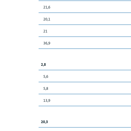
21,6
20,1
21
36,9
2,8
5,6
5,8
13,9
20,3