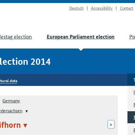
Deutsch
Accessibility
Contact
estag election
Po
European Parliament election
lection 2014
tural data
Germany
edersachsen
ifhorn
>