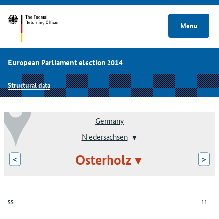
Menu
European Parliament election 2014
Structural data
Germany
Niedersachsen
Osterholz
<
>
11
55