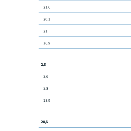
21,6
20,1
21
36,9
2,8
5,6
5,8
13,9
20,3