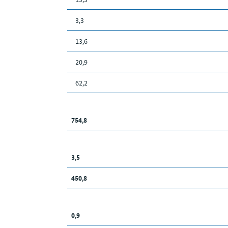
3,3
13,6
20,9
62,2
754,8
3,5
450,8
0,9