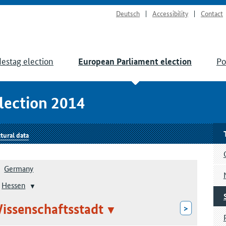
Deutsch
Accessibility
Contact
estag election
Po
European Parliament election
lection 2014
tural data
Germany
Hessen
issenschaftsstadt
>