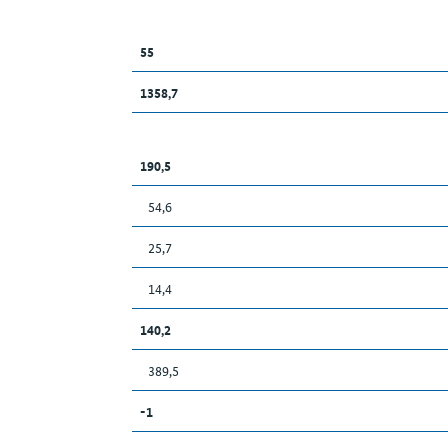
55
1358,7
190,5
54,6
25,7
14,4
140,2
389,5
-1