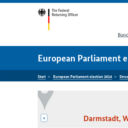
Bund
European Parliament e
Start
European Parliament election 2014
Struc
Darmstadt, W
<