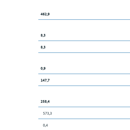
462,9
8,3
8,3
0,9
147,7
258,4
573,3
0,4