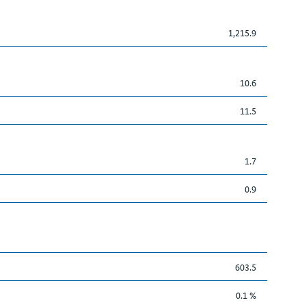
1,215.9
10.6
11.5
1.7
0.9
603.5
0.1 %