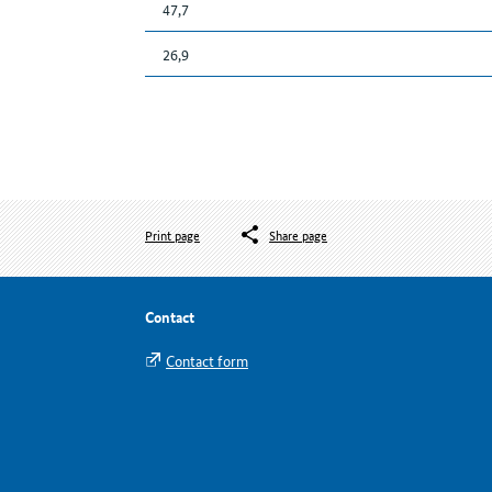
47,7
26,9
Print page
Share page
Contact
Contact form