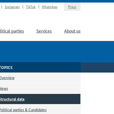
Instagram
TikTok
WhatsApp
Press
litical parties
Services
About us
TOPICS
Overview
News
Structural data
Political parties & Candidates