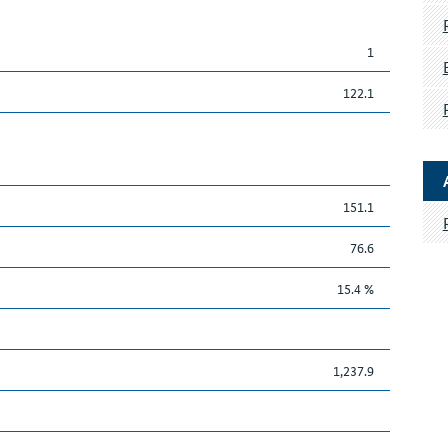
1
122.1
151.1
76.6
15.4 %
1,237.9