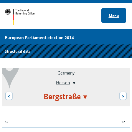
Menu
European Parliament election 2014
Structural data
Germany
Hessen
Bergstraße
<
>
22
55