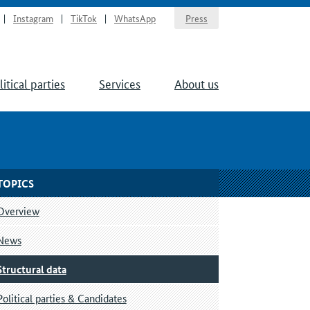
Instagram
TikTok
WhatsApp
Press
litical parties
Services
About us
TOPICS
Overview
News
Structural data
Political parties & Candidates