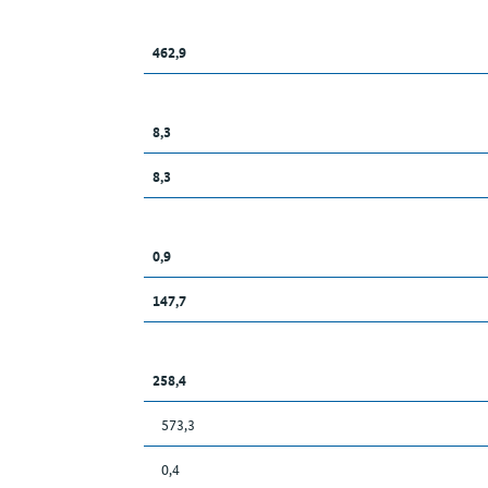
462,9
8,3
8,3
0,9
147,7
258,4
573,3
0,4