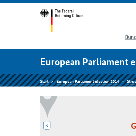
Bund
European Parliament e
Start
European Parliament election 2014
Struc
G
<