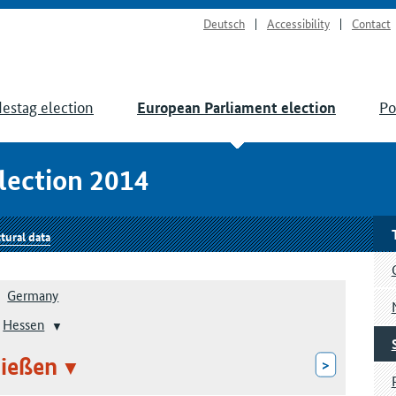
Deutsch
Accessibility
Contact
estag election
Po
European Parliament election
lection 2014
tural data
Germany
Hessen
ießen
>