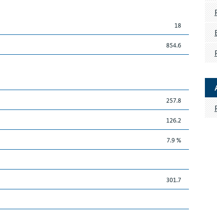
18
854.6
257.8
126.2
7.9 %
301.7