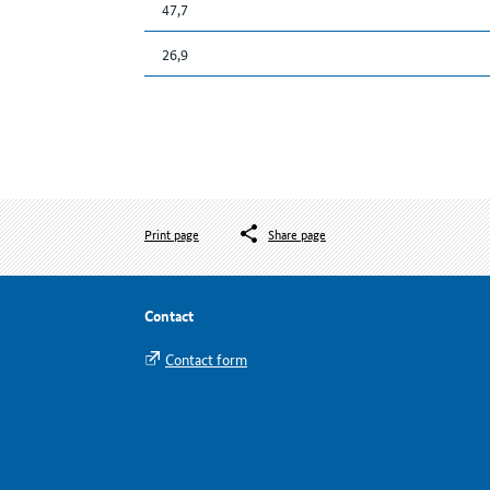
47,7
26,9
Print page
Share page
Contact
Contact form