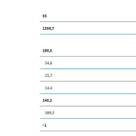
55
1358,7
190,5
54,6
25,7
14,4
140,2
389,5
-1