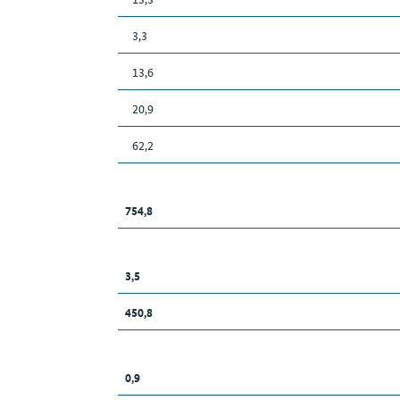
3,3
13,6
20,9
62,2
754,8
3,5
450,8
0,9