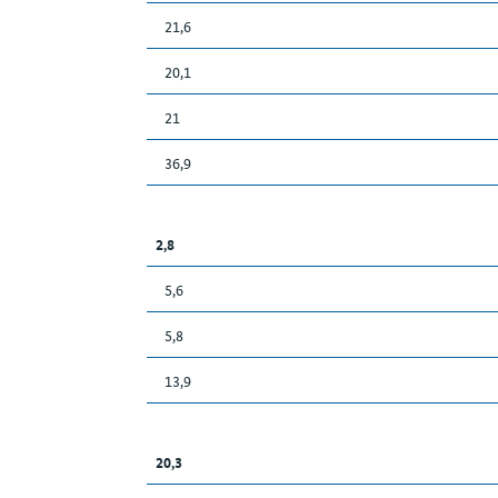
21,6
20,1
21
36,9
2,8
5,6
5,8
13,9
20,3