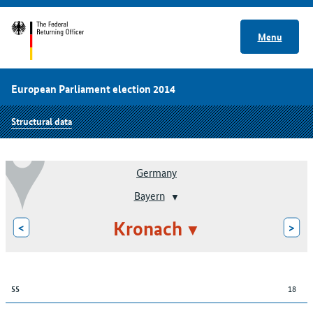
Menu
European Parliament election 2014
Structural data
Germany
Bayern
Kronach
<
>
18
55