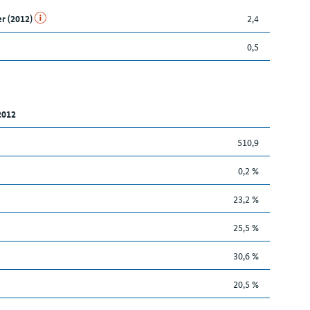
er (2012)
2,4
0,5
2012
510,9
0,2 %
23,2 %
25,5 %
30,6 %
20,5 %