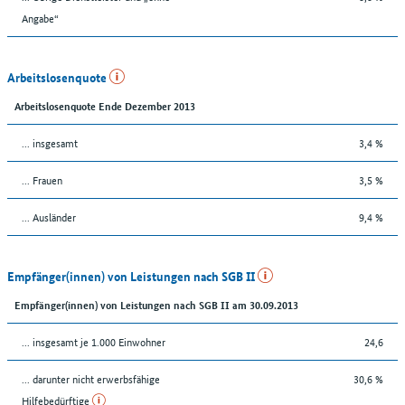
Angabe“
Arbeitslosenquote
Arbeitslosenquote Ende Dezember 2013
... insgesamt
3,4 %
... Frauen
3,5 %
... Ausländer
9,4 %
Empfänger(innen) von Leistungen nach SGB II
Empfänger(innen) von Leistungen nach SGB II am 30.09.2013
... insgesamt je 1.000 Einwohner
24,6
... darunter nicht erwerbsfähige
30,6 %
Hilfebedürftige