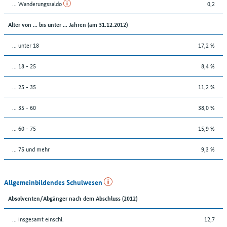
... Wanderungssaldo
0,2
Alter von ... bis unter ... Jahren (am 31.12.2012)
... unter 18
17,2 %
... 18 - 25
8,4 %
... 25 - 35
11,2 %
... 35 - 60
38,0 %
... 60 - 75
15,9 %
... 75 und mehr
9,3 %
Allgemeinbildendes Schulwesen
Absolventen/Abgänger nach dem Abschluss (2012)
... insgesamt einschl.
12,7