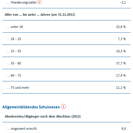
... Wanderungssaldo
-1,1
Alter von ... bis unter ... Jahren (am 31.12.2012)
... unter 18
15,6 %
... 18 - 25
7,3 %
... 25 - 35
10,3 %
... 35 - 60
37,7 %
... 60 - 75
17,9 %
... 75 und mehr
11,2 %
Allgemeinbildendes Schulwesen
Absolventen/Abgänger nach dem Abschluss (2012)
... insgesamt einschl.
9,0