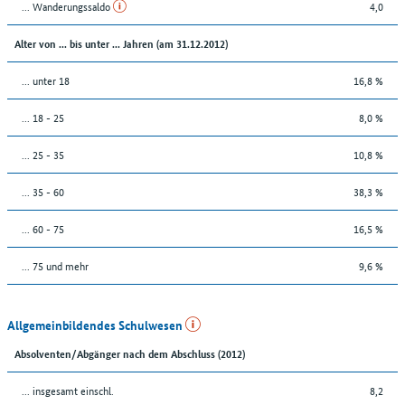
... Wanderungssaldo
4,0
Alter von ... bis unter ... Jahren (am 31.12.2012)
... unter 18
16,8 %
... 18 - 25
8,0 %
... 25 - 35
10,8 %
... 35 - 60
38,3 %
... 60 - 75
16,5 %
... 75 und mehr
9,6 %
Allgemeinbildendes Schulwesen
Absolventen/Abgänger nach dem Abschluss (2012)
... insgesamt einschl.
8,2