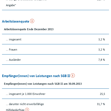
Angabe“
Arbeitslosenquote
Arbeitslosenquote Ende Dezember 2013
... insgesamt
3,2 %
... Frauen
3,2 %
... Ausländer
7,8 %
Empfänger(innen) von Leistungen nach SGB II
Empfänger(innen) von Leistungen nach SGB II am 30.09.2013
... insgesamt je 1.000 Einwohner
25,5
... darunter nicht erwerbsfähige
31,7 %
Hilfebedürftige