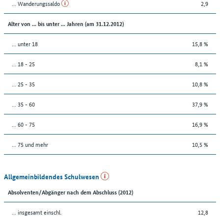
... Wanderungssaldo
2,9
Alter von ... bis unter ... Jahren (am 31.12.2012)
... unter 18
15,8 %
... 18 - 25
8,1 %
... 25 - 35
10,8 %
... 35 - 60
37,9 %
... 60 - 75
16,9 %
... 75 und mehr
10,5 %
Allgemeinbildendes Schulwesen
Absolventen/Abgänger nach dem Abschluss (2012)
... insgesamt einschl.
12,8