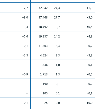
-12,7
32.842
24,3
-11,9
+3,0
37.468
27,7
+5,0
+3,3
18.492
13,7
+0,5
+5,6
19.237
14,2
+4,3
+0,1
11.303
8,4
-0,2
-2,3
4.524
3,3
-3,3
–
1.346
1,0
-0,1
+0,9
1.713
1,3
+0,5
–
190
0,1
-0,2
–
105
0,1
-0,1
-0,1
25
0,0
±0,0