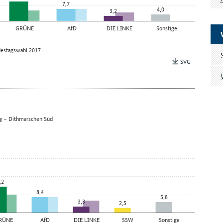
7,7
4,0
3,2
GRÜNE
AfD
DIE LINKE
Sonstige
estagswahl 2017
SVG
rg – Dithmarschen Süd
,2
8,4
5,8
3,3
2,5
RÜNE
AfD
DIE LINKE
SSW
Sonstige