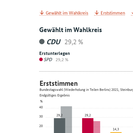
Gewählt im Wahlkreis
Erststimmen
Gewählt im Wahlkreis
CDU
29,2 %
Erstunterlegen
SPD
29,2 %
Erststimmen
Bundestagswahl (Wiederholung in Teilen Berlins) 2021, Steinbu
Endgültiges Ergebnis
%
40
29,2
29,2
30
20
14,3