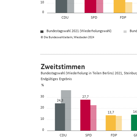
10
0
CDU
SPD
FDP
Bundestagswahl 2021 (Wiederholungswahl)
Bund
© Die Bundeswahlleiterin, Wiesbaden 2024
Zweitstimmen
Bundestagswahl (Wiederholung in Teilen Berlins) 2021, Steinbu
Endgültiges Ergebnis
%
30
27,7
24,3
20
14
13,7
10
0
CDU
SPD
FDP
G