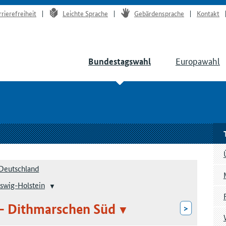
rrierefreiheit
Leichte Sprache
Gebärdensprache
Kontakt
Europawahl
Bundestagswahl
Deutschland
swig-Holstein
 – Dithmarschen Süd
>