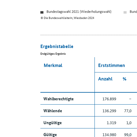
Bundestagswahl 2021 (Wiederholungswahl)
Bund
© Die Bundeswahlleiterin, Wiesbaden 2024
Ergebnistabelle
Endgültiges Ergebnis
Merkmal
Erststimmen
Anzahl
%
Wahlberechtigte
176.899
–
Wählende
136.299
77,0
Ungültige
1.319
1,0
Gültige
134.980
99,0