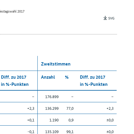
estagswahl 2017
SVG
Zweitstimmen
Diff. zu 2017
Anzahl
%
Diff. zu 2017
in %-Punkten
in %-Punkten
–
176.899
–
–
+2,3
136.299
77,0
+2,3
+0,1
1.190
0,9
±0,0
-0,1
135.109
99,1
±0,0