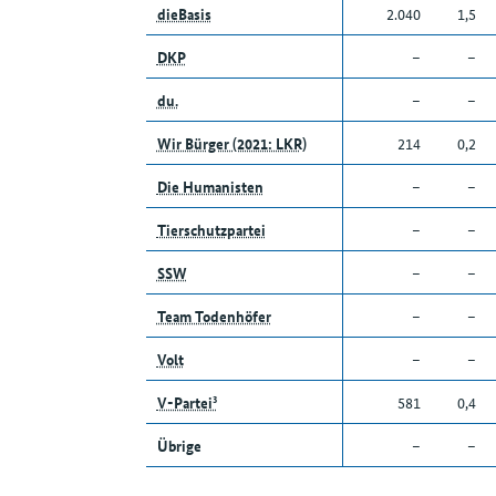
dieBasis
2.040
1,5
DKP
–
–
du.
–
–
Wir Bürger (2021: LKR)
214
0,2
Die Humanisten
–
–
Tierschutzpartei
–
–
SSW
–
–
Team Todenhöfer
–
–
Volt
–
–
V-Partei³
581
0,4
Übrige
–
–