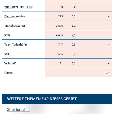
50
0,0
–
Wir Bürger (2021: LKR)
299
0,2
–
Die Humanisten
1.676
1,1
–
Tierschutzpartei
4.486
2,9
–
SSW
747
0,5
–
Team Todenhöfer
556
0,4
–
Volt
171
0,1
–
V-Partei³
–
–
-0,4
Übrige
WEITERE THEMEN FÜR DIESES GEBIET
Strukturdaten