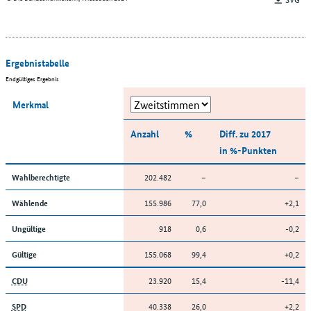
Ergebnistabelle
Endgültiges Ergebnis
Merkmal
Anzahl
%
Diff. zu 2017
in %-Punkten
202.482
–
–
Wahlberechtigte
155.986
77,0
+2,1
Wählende
918
0,6
-0,2
Ungültige
155.068
99,4
+0,2
Gültige
23.920
15,4
-11,4
CDU
40.338
26,0
+2,2
SPD