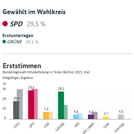
Gewählt im Wahlkreis
SPD
29,5 %
Erstunterlegen
GRÜNE
28,1 %
Erststimmen
Bundestagswahl (Wiederholung in Teilen Berlins) 2021, Kiel
Endgültiges Ergebnis
%
29,5
28,1
30
18,4
20
10
7,4
4,6
4,7
4,6
2,7
0
CDU
SPD
FDP
GRÜNE
AfD
DIE LINKE
SSW
Sonstige