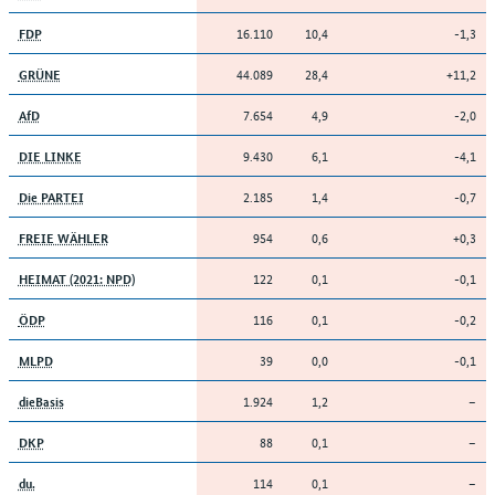
16.110
10,4
-1,3
FDP
44.089
28,4
+11,2
GRÜNE
7.654
4,9
-2,0
AfD
9.430
6,1
-4,1
DIE LINKE
2.185
1,4
-0,7
Die PARTEI
954
0,6
+0,3
FREIE WÄHLER
122
0,1
-0,1
HEIMAT (2021: NPD)
116
0,1
-0,2
ÖDP
39
0,0
-0,1
MLPD
1.924
1,2
–
dieBasis
88
0,1
–
DKP
114
0,1
–
du.