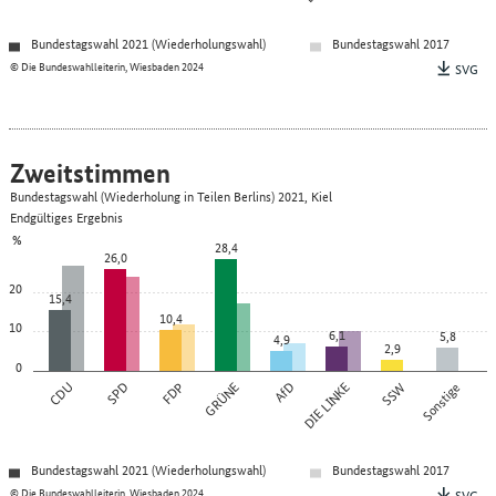
Bundestagswahl 2021 (Wiederholungswahl)
Bundestagswahl 2017
© Die Bundeswahlleiterin, Wiesbaden 2024
SVG
Zweitstimmen
Bundestagswahl (Wiederholung in Teilen Berlins) 2021, Kiel
Endgültiges Ergebnis
%
28,4
26,0
20
15,4
10,4
10
6,1
5,8
4,9
2,9
0
CDU
SPD
FDP
GRÜNE
AfD
DIE LINKE
SSW
Sonstige
Bundestagswahl 2021 (Wiederholungswahl)
Bundestagswahl 2017
© Die Bundeswahlleiterin, Wiesbaden 2024
SVG