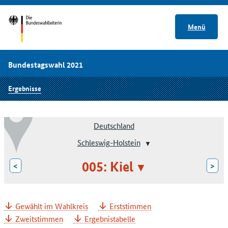
Menü
Bundestagswahl 2021
Ergebnisse
Deutschland
Schleswig-Holstein
005: Kiel
<
>
Gewählt im Wahlkreis
Erststimmen
Zweitstimmen
Ergebnistabelle