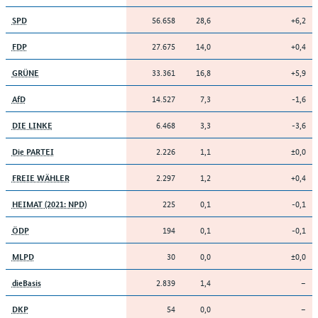
56.658
28,6
+6,2
SPD
27.675
14,0
+0,4
FDP
33.361
16,8
+5,9
GRÜNE
14.527
7,3
-1,6
AfD
6.468
3,3
-3,6
DIE LINKE
2.226
1,1
±0,0
Die PARTEI
2.297
1,2
+0,4
FREIE WÄHLER
225
0,1
-0,1
HEIMAT (2021: NPD)
194
0,1
-0,1
ÖDP
30
0,0
±0,0
MLPD
2.839
1,4
–
dieBasis
54
0,0
–
DKP