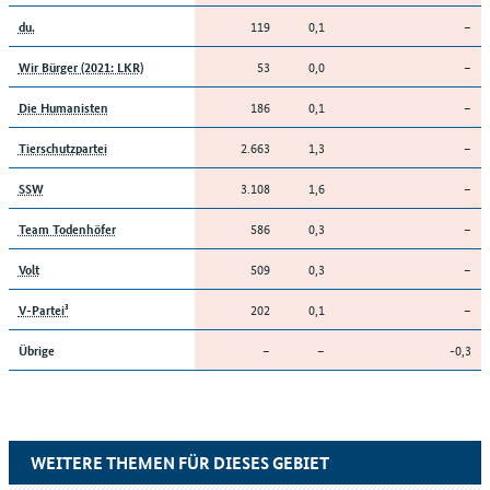
119
0,1
–
du.
53
0,0
–
Wir Bürger (2021: LKR)
186
0,1
–
Die Humanisten
2.663
1,3
–
Tierschutzpartei
3.108
1,6
–
SSW
586
0,3
–
Team Todenhöfer
509
0,3
–
Volt
202
0,1
–
V-Partei³
–
–
-0,3
Übrige
WEITERE THEMEN FÜR DIESES GEBIET