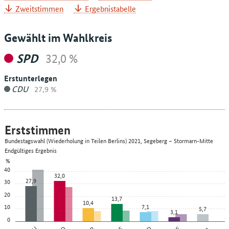
Zweitstimmen
Ergebnistabelle
Gewählt im Wahlkreis
SPD
32,0 %
Erstunterlegen
CDU
27,9 %
Erststimmen
Bundestagswahl (Wiederholung in Teilen Berlins) 2021, Segeberg – Stormarn-Mitte
Endgültiges Ergebnis
%
40
32,0
27,9
30
20
13,7
10,4
10
7,1
5,7
3,1
0