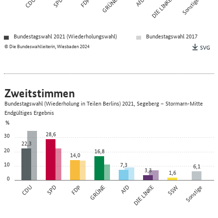
CDU
SPD
FDP
GRÜNE
AfD
DIE LINKE
Sonstige
Bundestagswahl 2021 (Wiederholungswahl)
Bundestagswahl 2017
© Die Bundeswahlleiterin, Wiesbaden 2024
SVG
Zweitstimmen
Bundestagswahl (Wiederholung in Teilen Berlins) 2021, Segeberg – Stormarn-Mitte
Endgültiges Ergebnis
%
28,6
30
22,3
20
16,8
14,0
10
7,3
6,1
3,3
1,6
0
CDU
SPD
FDP
GRÜNE
AfD
DIE LINKE
SSW
Sonstige