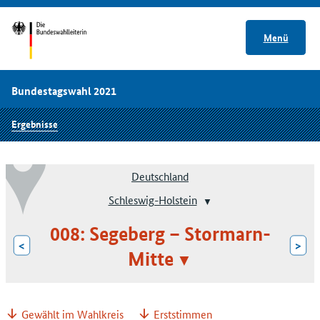
Menü
Bundestagswahl 2021
Ergebnisse
Deutschland
Schleswig-Holstein
008: Segeberg – Stormarn-
<
>
Mitte
Gewählt im Wahlkreis
Erststimmen