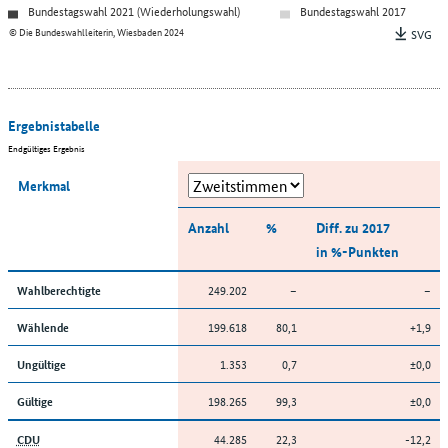
Bundestagswahl 2021 (Wiederholungswahl)
Bundestagswahl 2017
© Die Bundeswahlleiterin, Wiesbaden 2024
SVG
Ergebnistabelle
Endgültiges Ergebnis
Merkmal
Anzahl
%
Diff. zu 2017
in %-Punkten
249.202
–
–
Wahlberechtigte
199.618
80,1
+1,9
Wählende
1.353
0,7
±0,0
Ungültige
198.265
99,3
±0,0
Gültige
44.285
22,3
-12,2
CDU