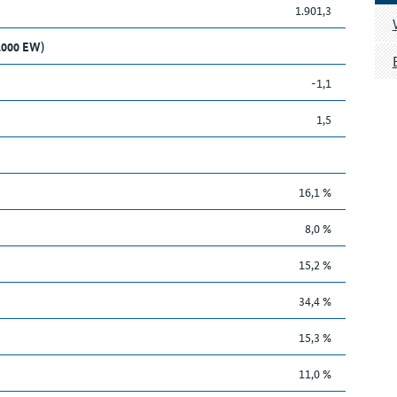
1.901,3
1.000 EW)
-1,1
1,5
16,1 %
8,0 %
15,2 %
34,4 %
15,3 %
11,0 %