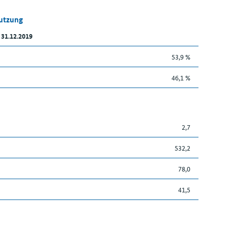
Nutzung
 31.12.2019
53,9 %
46,1 %
2,7
532,2
78,0
41,5