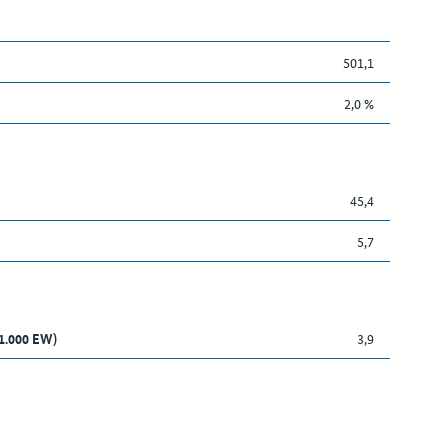
501,1
2,0 %
45,4
5,7
 1.000 EW)
3,9