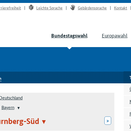
rrierefreiheit
Leichte Sprache
Gebärdensprache
Kontakt
Europawahl
Bundestagswahl
n
Deutschland
Bayern
ürnberg-Süd
>