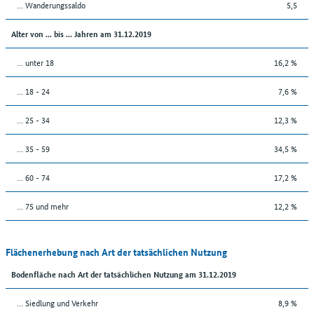
... Wanderungssaldo
5,5
Alter von ... bis ... Jahren am 31.12.2019
... unter 18
16,2 %
... 18 - 24
7,6 %
... 25 - 34
12,3 %
... 35 - 59
34,5 %
... 60 - 74
17,2 %
... 75 und mehr
12,2 %
Flächenerhebung nach Art der tatsächlichen Nutzung
Bodenfläche nach Art der tatsächlichen Nutzung am 31.12.2019
… Siedlung und Verkehr
8,9 %