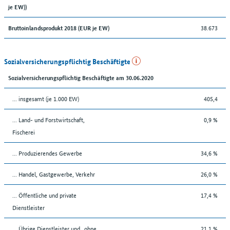
je EW))
38.673
Bruttoinlandsprodukt 2018 (EUR je EW)
Sozialversicherungspflichtig Beschäftigte
Sozialversicherungspflichtig Beschäftigte am 30.06.2020
... insgesamt (je 1.000 EW)
405,4
... Land- und Forstwirtschaft,
0,9 %
Fischerei
... Produzierendes Gewerbe
34,6 %
... Handel, Gastgewerbe, Verkehr
26,0 %
... Öffentliche und private
17,4 %
Dienstleister
... Übrige Dienstleister und „ohne
21,1 %